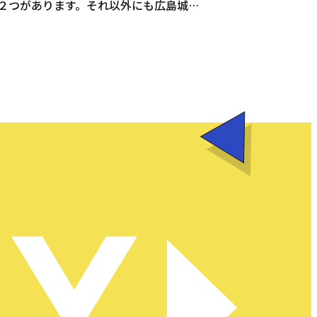
２つがあります。それ以外にも広島城や
どの観光地もあり、見所満載です。
タクシーは真心のこもっ […]
RY